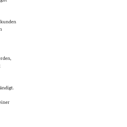
rkunden
m
erden,
g
ändigt.
einer