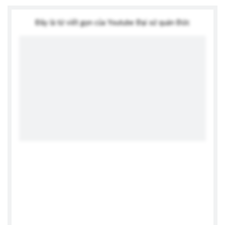
Đây là từ viết gọn của Youtube Đại sứ quán Đức
Sieh dir diesen Beitrag auf Instagram an
Ein Beitrag geteilt von GERMAN EMBASSY HANOI (@german_embassy_hanoi)