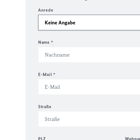
Anrede
Name
*
E-Mail
*
Straße
PLZ
Wohno